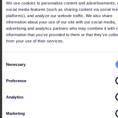
We use cookies to personalize content and advertisements, 
Día Festivo
10:00 - 22:00
social media features (such as sharing content via social me
platforms), and analyze our website traffic. We also share
information about your use of our site with our social media,
advertising and analytics partners who may combine it with o
information that you’ve provided to them or that they’ve colle
15 sept
from your use of their services.
Día festivo
Cerrado
Consent
Necessary
Selection
12 oct
Preference
Día festivo
10:00 - 22:00
Analytics
Marketing