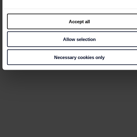
2 nov
Accept all
Día Festivo
10:00 - 22:00
Allow selection
Necessary cookies only
29 nov
Domingo de Apertura
10:00 - 22:00
7 dic
Día Festivo