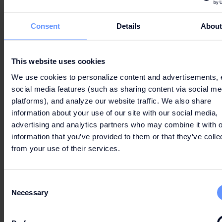
3. UTILIZACIÓN DE LA RED WI-FI
Consent
Details
Abou
This website uses cookies
4. SEGURIDAD
We use cookies to personalize content and advertisements, 
social media features (such as sharing content via social me
platforms), and analyze our website traffic. We also share
information about your use of our site with our social media,
advertising and analytics partners who may combine it with o
5. CONTENIDO
information that you’ve provided to them or that they’ve colle
from your use of their services.
Consent
Necessary
Selection
6. GARANTÍAS