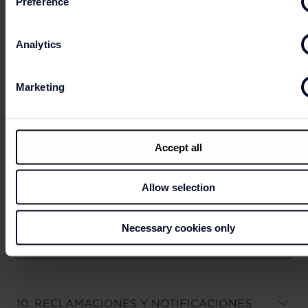
Preference
Analytics
7. DATOS DE CARÁCTER PERSONAL
Marketing
8. RESPONSABILIDAD.
Accept all
Allow selection
9. RESOLUCIÓN
Necessary cookies only
10. RECLAMACIONES Y NOTIFICACIONES